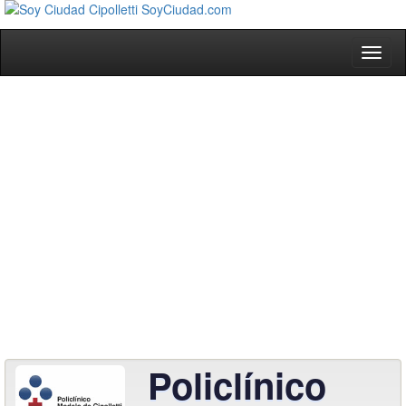
Toggl
naviga
Policlínico